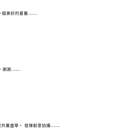
......
岸一個美好的夏暑
......
，謝謝
......
一起共襄盛舉。 發揮創意拍攝