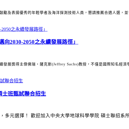
在鼓勵及表揚優秀的年輕學者及海洋探測技術人員
，懇請推薦合適人選，並
「邁向2030-2050之永續發展路徑」
得主傑佛瑞‧薩克斯(Jeffrey Sachs)教授，不僅是國際知名經濟學.
碩士班甄試聯合招生
，多元選擇！ 歡迎加入中央大學地球科學學院 碩士聯招系所