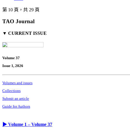
第 10 頁，共 29 頁
TAO Journal
▼ CURRENT ISSUE
Volume 37
Issue 1, 2026
Volumes and issues
Collections
Submit an article
Guide for Authors
▶ Volume 1 – Volume 37