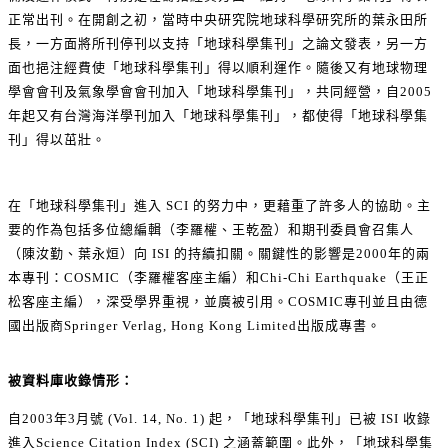
正常出刊。在開創之初，當時中央研究院地球科學研究所的葉永田所
長，一方面將所刊停刊以支持「地球科學集刊」之論文發表，另一方
面也挹注經費使「地球科學集刊」得以順利運作。隨後又有地球物理
學會會刊及氣象學會會刊加入「地球科學集刊」，共同經營，自2005
年起又有台灣海洋學刊加入「地球科學集刊」，都使得「地球科學集
刊」得以茁壯。
在「地球科學集刊」進入 SCI 的努力中，更藉重了許多人的協助。主
要的作為包括多位總編輯（李羅權、王乾盈）和期刊委員會召集人
（陳汝勤、葉永烜）向 ISI 的持續扣關。關鍵性的影響是2000年的兩
本專刊：COSMIC（李羅權客座主編）和Chi-Chi Earthquake（王正
松客座主編），深受學界重視，並廣被引用。COSMIC專刊並且由德
國出版商Springer Verlag, Hong Kong Limited出版成專書。
被資料庫收錄情形：
自2003年3月號 (Vol. 14, No. 1) 起，「地球科學集刊」已被 ISI 收錄
進入Science Citation Index (SCI) 之涵蓋範圍。此外，「地球科學集