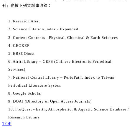
刊」也被下列資料庫收錄：
1. Research Alert
2. Science Citation Index - Expanded
3. Current Contents - Physical, Chemical & Earth Sciences
4. GEOREF
5. EBSCOhost
6. Airiti Library – CEPS (Chinese Electronic Periodical
Services)
7. National Central Library – PerioPath: Index to Taiwan
Periodical Literature System
8. Google Scholar
9. DOAJ (Directory of Open Access Journals)
10. ProQuest - Earth, Atmospheric, & Aquatic Science Database /
Research Library
TOP