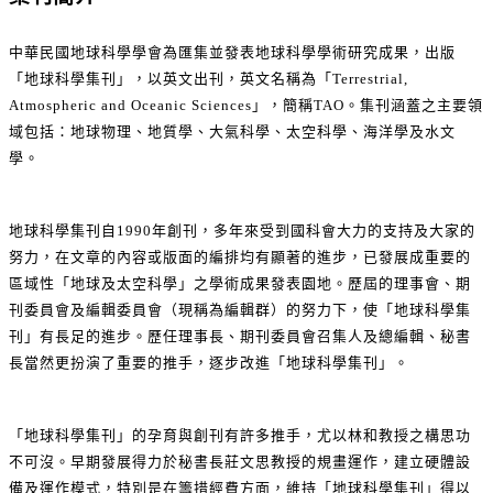
中華民國地球科學學會為匯集並發表地球科學學術研究成果，出版
「地球科學集刊」，以英文出刊，英文名稱為「Terrestrial,
Atmospheric and Oceanic Sciences」，簡稱TAO。集刊涵蓋之主要領
域包括：地球物理、地質學、大氣科學、太空科學、海洋學及水文
學。
地球科學集刊自1990年創刊，多年來受到國科會大力的支持及大家的
努力，在文章的內容或版面的編排均有顯著的進步，已發展成重要的
區域性「地球及太空科學」之學術成果發表園地。歷屆的理事會、期
刊委員會及編輯委員會（現稱為編輯群）的努力下，使「地球科學集
刊」有長足的進步。歷任理事長、期刊委員會召集人及總編輯、秘書
長當然更扮演了重要的推手，逐步改進「地球科學集刊」。
「地球科學集刊」的孕育與創刊有許多推手，尤以林和教授之構思功
不可沒。早期發展得力於秘書長莊文思教授的規畫運作，建立硬體設
備及運作模式，特別是在籌措經費方面，維持「地球科學集刊」得以